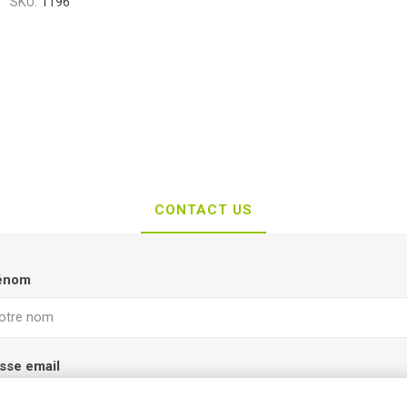
SKU:
1196
CONTACT US
rénom
sse email