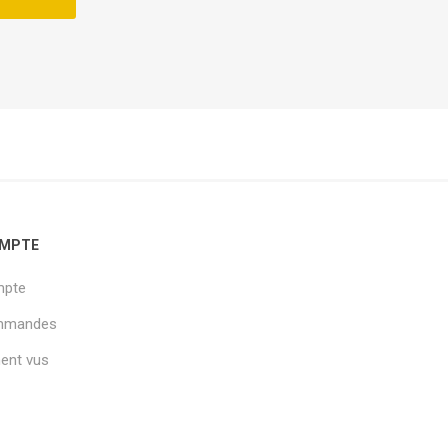
MPTE
mpte
mmandes
nt vus