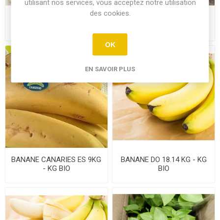
utilisant nos services, vous acceptez notre utilisation
des cookies.
AMANDE EFFILEE VRAC
AMANDE POUDRE ES 10 KG
10KG - CRT BIO
- CRT BIO
OK
EN SAVOIR PLUS
BANANE CANARIES ES 9KG
BANANE DO 18.14 KG - KG
- KG BIO
BIO